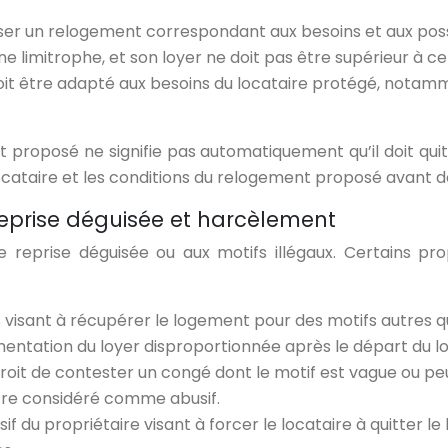
ser un relogement correspondant aux besoins et aux possi
itrophe, et son loyer ne doit pas être supérieur à celui
t être adapté aux besoins du locataire protégé, notamme
proposé ne signifie pas automatiquement qu’il doit quitter
 locataire et les conditions du relogement proposé avant 
 reprise déguisée et harcèlement
de reprise déguisée ou aux motifs illégaux. Certains p
es visant à récupérer le logement pour des motifs autres q
mentation du loyer disproportionnée après le départ du lo
 droit de contester un congé dont le motif est vague ou pe
être considéré comme abusif.
 du propriétaire visant à forcer le locataire à quitter l