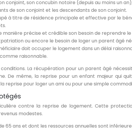
on conjoint, son concubin notoire (depuis au moins un an
nts de son conjoint et les descendants de son conjoint.
 à titre de résidence principale et effective par le bénéfi
ts.
r de manière précise et crédible son besoin de reprendre
xpatriation ou encore le besoin de loger un parent âgé né
néficiaire doit occuper le logement dans un délai raisonna
s comme raisonnable.
s conditions. La récupération pour un parent âgé nécessit
ne. De même, la reprise pour un enfant majeur qui quitte
 la reprise pour loger un ami ou pour une simple commodi
rotégés
iculière contre la reprise de logement. Cette protecti
revenus modestes.
 65 ans et dont les ressources annuelles sont inférieures