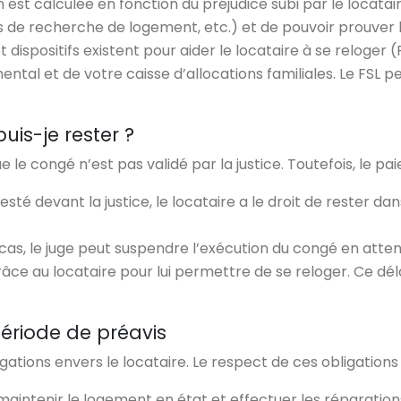
 est calculée en fonction du préjudice subi par le locataire
e recherche de logement, etc.) et de pouvoir prouver la 
t dispositifs existent pour aider le locataire à se reloger 
tal et de votre caisse d’allocations familiales. Le FSL 
uis-je rester ?
ue le congé n’est pas validé par la justice. Toutefois, le p
té devant la justice, le locataire a le droit de rester dan
cas, le juge peut suspendre l’exécution du congé en attend
âce au locataire pour lui permettre de se reloger. Ce déla
période de préavis
gations envers le locataire. Le respect de ces obligations 
 maintenir le logement en état et effectuer les réparation