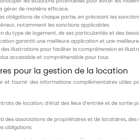
anticiper les situations potentielles pour éviter les male
es gérer de manière efficace.
 les obligations de chaque partie, en précisant les sancti
érieur, notamment les sanctions applicables.
n du type de logement, de ses particularités et des beso
ocation garantit une meilleure application et une meilleure
es illustrations pour faciliter la compréhension et illustr
plus accessible et compréhensible pour tous.
es pour la gestion de la location
et fournir des informations complémentaires utiles pou
rats de location, d’état des lieux d’entrée et de sortie p
eb des associations de propriétaires et de locataires, des d
s obligations.