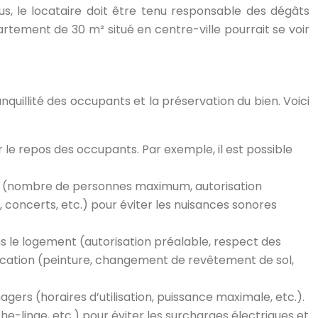
 plus, le locataire doit être tenu responsable des dégâts
rtement de 30 m² situé en centre-ville pourrait se voir
ranquillité des occupants et la préservation du bien. Voici
ir le repos des occupants. Par exemple, il est possible
ent (nombre de personnes maximum, autorisation
, concerts, etc.) pour éviter les nuisances sonores
ns le logement (autorisation préalable, respect des
ification (peinture, changement de revêtement de sol,
agers (horaires d’utilisation, puissance maximale, etc.).
he-linge, etc.) pour éviter les surcharges électriques et