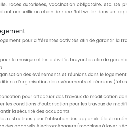
aille, races autorisées, vaccination obligatoire, etc. De
itant accueillir un chien de race Rottweiler dans un appa
 logement
u logement pour différentes activités afin de garantir la t
s pour la musique et les activités bruyantes afin de garant
s.
’organisation des événements et réunions dans le logem
onditions d’organisation des événements et réunions (fêtes
autorisation pour effectuer des travaux de modification da
iser les conditions d’autorisation pour les travaux de mod
ntir la sécurité des occupants.
des restrictions pour l’utilisation des appareils électromén
ation des appareils électroménagers (machines à laver, sèc