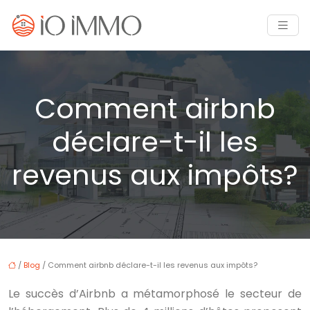
Comment airbnb
déclare-t-il les
revenus aux impôts?
/
Blog
/ Comment airbnb déclare-t-il les revenus aux impôts?
Le succès d’Airbnb a métamorphosé le secteur de