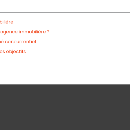
ilière
 agence immobilière ?
é concurrentiel
s objectifs