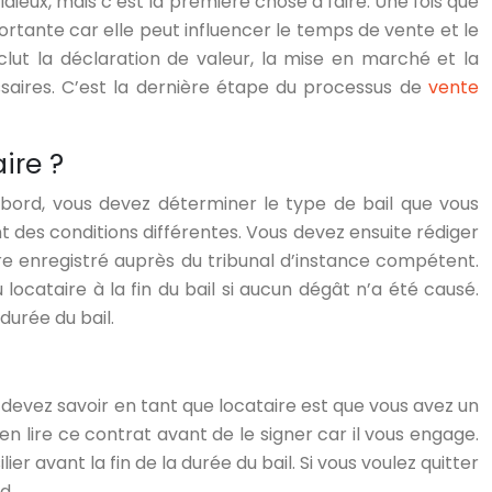
ieux, mais c’est la première chose à faire. Une fois que
ortante car elle peut influencer le temps de vente et le
lut la déclaration de valeur, la mise en marché et la
aires. C’est la dernière étape du processus de
vente
ire ?
’abord, vous devez déterminer le type de bail que vous
nt des conditions différentes. Vous devez ensuite rédiger
être enregistré auprès du tribunal d’instance compétent.
locataire à la fin du bail si aucun dégât n’a été causé.
durée du bail.
us devez savoir en tant que locataire est que vous avez un
en lire ce contrat avant de le signer car il vous engage.
er avant la fin de la durée du bail. Si vous voulez quitter
d.