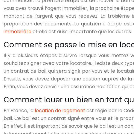
commencer. La première étape est de trouver le bon agen
vous avez trouvé l’agent immobilier, la prochaine étape
montant de l’argent que vous recevez. La troisième é
préparation des documents. La quatrième étape est d
immobilière
et elle est aussi importante que les autres.
Comment se passe la mise en locat
Il y a plusieurs étapes à suivre lorsque vous mettez 
souhaitez signer avec votre locataire. Il existe deux ty
un contrat de bail qui sera signé par vous et le locata
Ensuite, vous devez déposer une caution auprès de la ca
Enfin, vous devez choisir une assurance habitation qui 
Comment louer un bien en tant que
En France, la
location de logement
est régie par le Code
bail. Ce bail est un contrat signé entre vous et le prop
En effet, il est important de savoir que le bail est un co
le logement avant la fin du bail, vous devez trouver un 