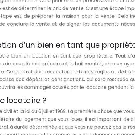
t immobilier. Cela peut être un processus long et fastid
 est de déterminer le prix de vente. C’est une étape imp
tape est de préparer la maison pour la vente. Cela inc
e conclure la vente et de signer les documents nécess
ion d’un bien en tant que propriéta
votre bien en location en tant que propriétaire. Tout d
pes de baux, le bail précaire et le bail meublé, chacun aya
ire. Ce contrat doit respecter certaines règles et doit 
isse des dépôts et consignations, qui sera restituée au 
couvrira les dommages causés par le locataire pendant la 
 locataire ?
 civil et la loi du 6 juillet 1989. La première chose que vo
riétaire du logement que vous louez. Il est important de bi
ntrat à durée déterminée et que vous ne pouvez pas le résili
nouveau locataire et le propriétaire doit donner son accor